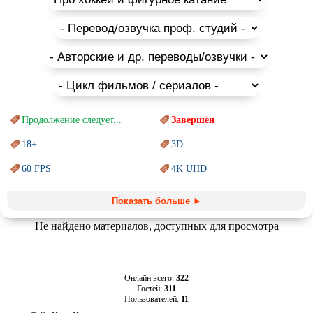
Продолжение следует...
Завершён
18+
3D
60 FPS
4K UHD
Blu-Ray
BDRemux
Показать больше ►
Marvel
PIXAR
Не найдено материалов, доступных для просмотра
Sci-Fi (Научная
фантастика)
Trash (трэш) movies
Авангард и
Сюрреализм
Ангелы и Демоны
Онлайн всего:
322
Гостей:
311
Аниме
Антиутопия
Пользователей:
11