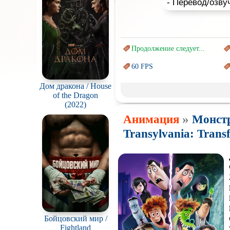
Продолжение следует...
60 FPS
Marvel
Дом дракона / House
of the Dragon
Авангард и
Сюрреализм
(2022)
»
Анимация
Монстр
Врачи
Transylvania: Trans
Коллекция
Новогодние
с
Перевод
Кубик в Кубе
Постапокалипсис
Про богов
Бойцовский мир /
Fightland