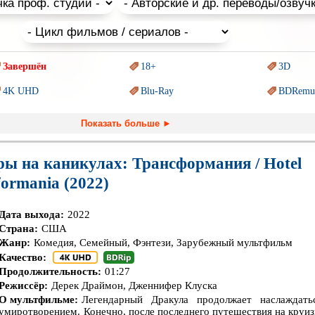
Завершён
18+
3D
4K UHD
Blu-Ray
BDRemu
PIXAR
Sci-Fi (Научная
фантастика)
Trash (т
Показать больше ►
Ангелы и Демоны
Аниме
Антиуто
ы на каникулах: Трансформания / Hotel
Гении
Индийское кино
Киберпа
formania (2022)
Комикс
Маги и Волшебники
Наркоти
Дата выхода:
Основанное на
2022
реальных
Параллельные миры
Перево
обытиях
Страна:
США
Жанр:
Комедия, Семейный, Фэнтези, Зарубежный мультфильм
Пеплум
Подрост
Перевод
Кураж-Бамбей
Качество:
Призраки
Про акул
Про апо
Продолжительность:
01:27
Режиссёр:
Дерек Драймон, Дженнифер Клуска
Про богатых
Про вампиров
Про вед
О мультфильме:
Легендарный Дракула продолжает наслаждат
умиротворением. Конечно, после последнего путешествия на круи