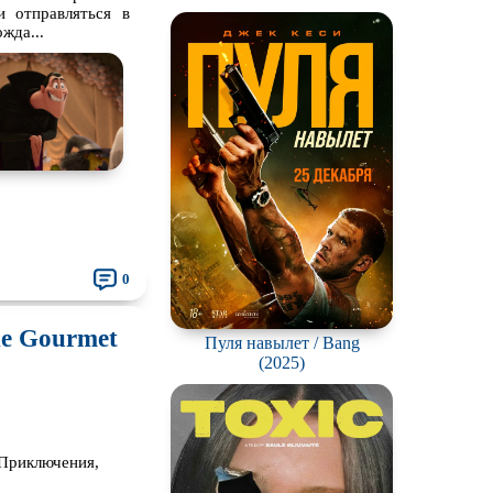
ки
 отправляться в
жда...
вотных
мос
ротней
отов
йперов
ьму
0
ионов
he Gourmet
Пуля навылет / Bang
ви
(2025)
нк
ация
 Приключения,