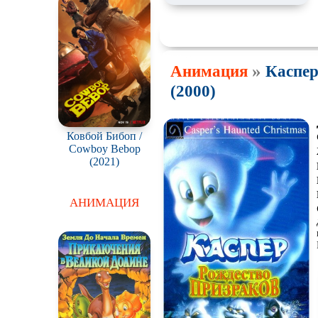
»
Анимация
Каспер
(2000)
Ковбой Бибоп /
Cowboy Bebop
(2021)
АНИМАЦИЯ