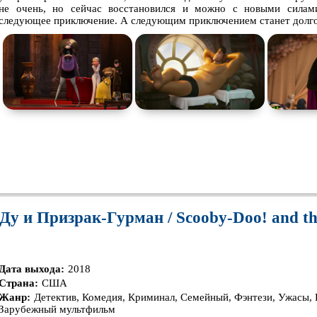
Про выживание
Про гангстеров
Про гон
не очень, но сейчас восстановился и можно с новыми силами
следующее приключение. А следующим приключением станет долго
Про динозавров
Про драконов
Про жи
Про инопланетян
Про корабли и подводные
Про кос
лодки
Про маньяков и
серийных
Про мафию
Про обо
бийц
Про подростков
Про путешествия
во
Про роб
времени
Про самолёты
Про собак
Про сна
Про танки
Про танцы
Про тюр
Про хакеров
Про хоккей и
фигурное
Про шп
катание
Ду и Призрак-Гурман / Scooby-Doo! and t
Псевдо
документальный
Режиссёрская версия
Роуд-му
Ситком
Слэшер
Стимпа
Дата выхода:
2018
Турецкий сериал
Чёрная комедия
Экраниз
Страна:
США
Жанр:
Детектив, Комедия, Криминал, Семейный, Фэнтези, Ужасы,
TeleSynch
CAMRip
Зарубежный мультфильм