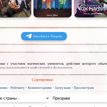
Kino-Kach в Telegram
ики с участием магических элементов, действие которого обыч
гда вдохновляется мифологией и фольклором.
Сортировка:
анию
·
Рейтингу
·
Комментариям
·
Загрузкам
·
Просмотрам