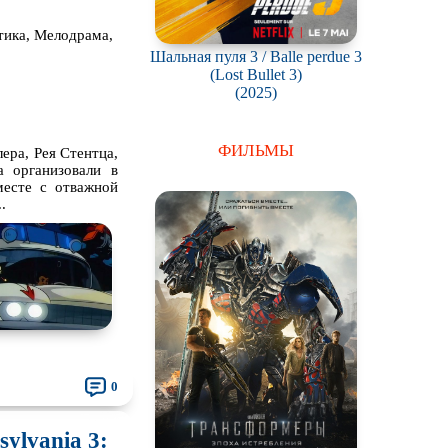
тика, Мелодрама,
Шальная пуля 3 / Balle perdue 3
(Lost Bullet 3)
(2025)
ФИЛЬМЫ
ера, Рея Стентца,
 организовали в
месте с отважной
.
0
ylvania 3: