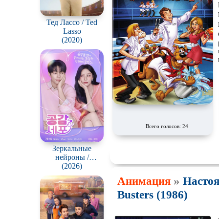
Тед Лассо / Ted
Lasso
(2020)
Всего голосов: 24
Зеркальные
нейроны /
Gonggapsepyo
(2026)
»
Анимация
Настоя
Busters (1986)