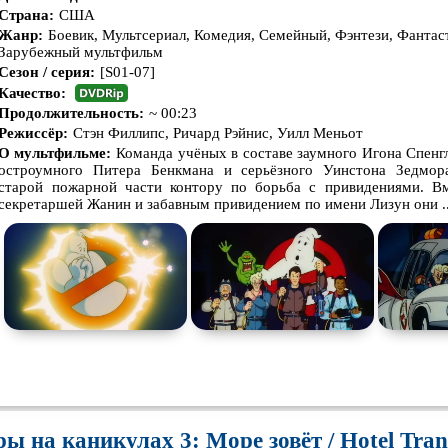
Страна:
США
Жанр:
Боевик, Мультсериал, Комедия, Семейный, Фэнтези, Фантас
Зарубежный мультфильм
Сезон / серия:
[S01-07]
Качество:
Продолжительность:
~ 00:23
Режиссёр:
Стэн Филлипс, Ричард Рэйнис, Уилл Меньот
О мультфильме:
Команда учёных в составе заумного Игона Спенгл
остроумного Питера Бенкмана и серьёзного Уинстона Зедмора
старой пожарной части контору по борьба с привидениями. В
секретаршей Жанин и забавным привидением по имени Лизун они ..
ы на каникулах 3: Море зовёт / Hotel Trans