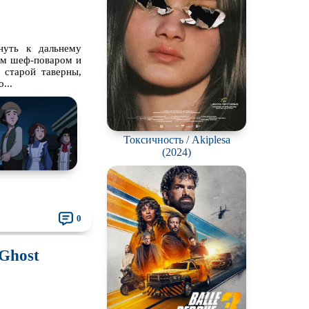
нуть к дальнему
им шеф-поваром и
 старой таверны,
...
Токсичность / Akiplesa
(2024)
0
 Ghost