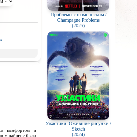
Проблемы с шампанским /
Champagne Problems
(2025)
x
рэш) movies
пия
нк
ки
д
Гоблина
ковая
жестокость
калипсис
Ужастики. Ожившие рисунки /
ьм
Sketch
ься комфортом и
(2024)
зном лайнере было