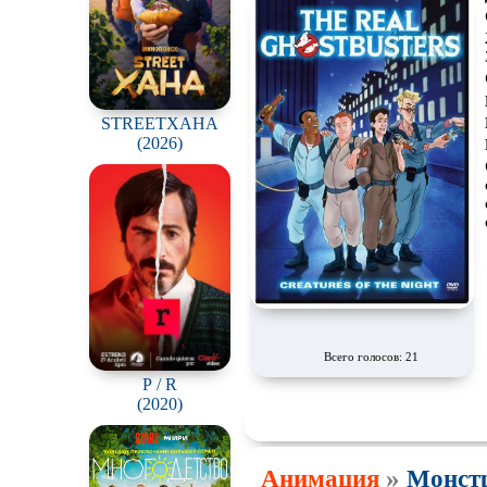
STREETХАНА
(2026)
Всего голосов: 21
Р / R
(2020)
»
Анимация
Монстр