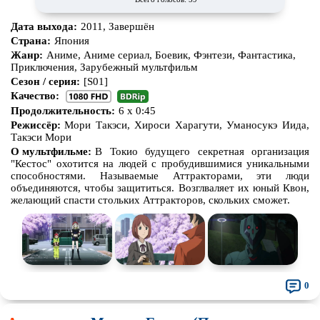
Дата выхода:
2011, Завершён
Страна:
Япония
Жанр:
Аниме, Аниме сериал, Боевик, Фэнтези, Фантастика,
Приключения, Зарубежный мультфильм
Сезон / серия:
[S01]
Качество:
Продолжительность:
6 x 0:45
Режиссёр:
Мори Такэси, Хироси Харагути, Уманосукэ Иида,
Такэси Мори
О мультфильме:
В Токио будущего секретная организация
"Кестос" охотится на людей с пробудившимися уникальными
способностями. Называемые Аттракторами, эти люди
объединяются, чтобы защититься. Возглваляет их юный Квон,
желающий спасти стольких Аттракторов, скольких сможет.
0