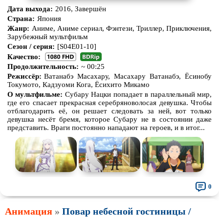
Дата выхода:
2016, Завершён
Страна:
Япония
Жанр:
Аниме, Аниме сериал, Фэнтези, Триллер, Приключения,
Зарубежный мультфильм
Сезон / серия:
[S04E01-10]
Качество:
Продолжительность:
~ 00:25
Режиссёр:
Ватанабэ Масахару, Масахару Ватанабэ, Ёсинобу
Токумото, Кадзуоми Кога, Ёсихито Микамо
О мультфильме:
Субару Нацки попадает в параллельный мир,
где его спасает прекрасная серебряноволосая девушка. Чтобы
отблагодарить её, он решает следовать за ней, вот только
девушка несёт бремя, которое Субару не в состоянии даже
представить. Враги постоянно нападают на героев, и в итог...
0
Анимация
»
Повар небесной гостиницы /