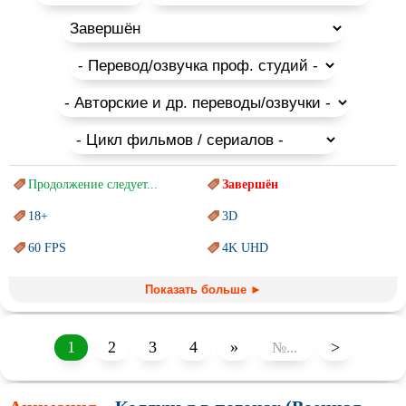
Продолжение следует...
Завершён
18+
3D
60 FPS
4K UHD
Blu-Ray
BDRemux
Показать больше ►
Marvel
PIXAR
Sci-Fi (Научная
фантастика)
Trash (трэш) movies
1
2
3
4
»
>
Авангард и
Сюрреализм
Ангелы и Демоны