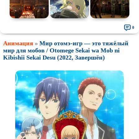
Про супергероев
Про танки
Про танцы
Про тюрьму
Про футбол
Про хакеров
0
Про хоккей и
фигурное
Про шпионов
катание
Анимация
»
Мир отомэ-игр — это тяжёлый
Про Юристов и
Адвокатов
Псевдо
документальный
мир для мобов / Otomege Sekai wa Mob ni
Kibishii Sekai Desu (2022, Завершён)
Режиссёрская версия
Роуд-муви
Сверхспособности
Ситком
Слэшер
Стимпанк
Сцены с
обнажённой натурой
Турецкий сериал
Чёрная комедия
Экранизация
В ожидании
TeleSynch
CAMRip