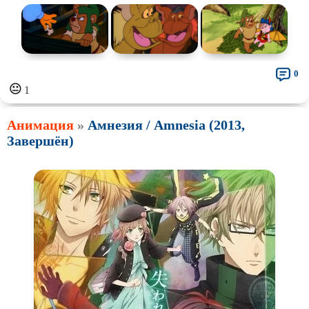
0
😐
1
Анимация
»
Амнезия / Amnesia (2013,
Завершён)