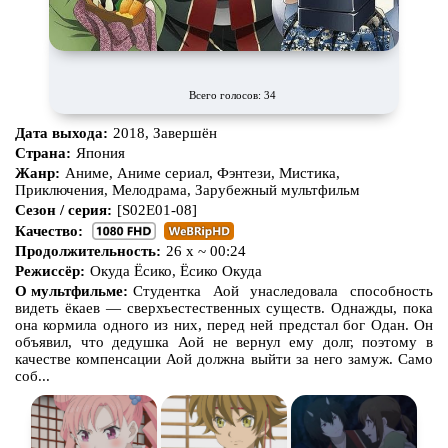
Всего голосов: 34
Дата выхода:
2018, Завершён
Страна:
Япония
Жанр:
Аниме, Аниме сериал, Фэнтези, Мистика,
Приключения, Мелодрама, Зарубежный мультфильм
Сезон / серия:
[S02E01-08]
Качество:
Продолжительность:
26 x ~ 00:24
Режиссёр:
Окуда Ёсико, Ёсико Окуда
О мультфильме:
Студентка Аой унаследовала способность
видеть ёкаев — сверхъестественных существ. Однажды, пока
она кормила одного из них, перед ней предстал бог Одан. Он
объявил, что дедушка Аой не вернул ему долг, поэтому в
качестве компенсации Аой должна выйти за него замуж. Само
соб...