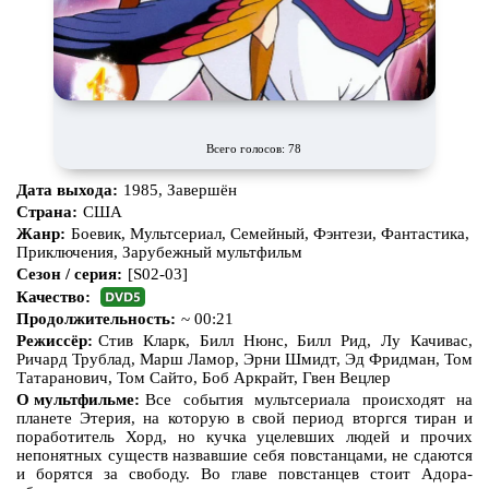
Всего голосов: 78
Дата выхода:
1985, Завершён
Страна:
США
Жанр:
Боевик, Мультсериал, Семейный, Фэнтези, Фантастика,
Приключения, Зарубежный мультфильм
Сезон / серия:
[S02-03]
Качество:
Продолжительность:
~ 00:21
Режиссёр:
Стив Кларк, Билл Нюнс, Билл Рид, Лу Качивас,
Ричард Трублад, Марш Ламор, Эрни Шмидт, Эд Фридман, Том
Татаранович, Том Сайто, Боб Аркрайт, Гвен Вецлер
О мультфильме:
Все события мультсериала происходят на
планете Этерия, на которую в свой период вторгся тиран и
поработитель Хорд, но кучка уцелевших людей и прочих
непонятных существ назвавшие себя повстанцами, не сдаются
и борятся за свободу. Во главе повстанцев стоит Адора-