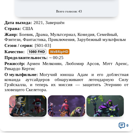
Всего голосов: 43
Дата выхода:
2021, Завершён
Страна:
США
Жанр:
Боевик, Драма, Мультсериал, Комедия, Семейный,
Фэнтези, Фантастика, Приключения, Зарубежный мультфильм
Сезон / серия:
[S01-03]
Качество:
Продолжительность:
~ 00:25
Режиссёр:
Армен Мелконян, Любомир Арсов, Мэтт Аренс,
Рикардо Кертис
О мультфильме:
Могучий юноша Адам и его доблестная
команда аутсайдеров обнаруживают легендарную Силу
Грэйскалла, и теперь их миссия — защитить Этернию от
зловещего Скелетора.
0