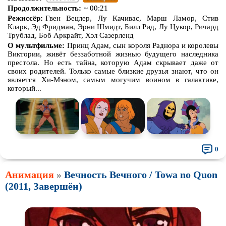
Продолжительность:
~ 00:21
Режиссёр:
Гвен Вецлер, Лу Качивас, Марш Ламор, Стив
Кларк, Эд Фридман, Эрни Шмидт, Билл Рид, Лу Цукор, Ричард
Трублад, Боб Аркрайт, Хэл Сазерленд
О мультфильме:
Принц Адам, сын короля Раднора и королевы
Виктории, живёт беззаботной жизнью будущего наследника
престола. Но есть тайна, которую Адам скрывает даже от
своих родителей. Только самые близкие друзья знают, что он
является Хи-Мэном, самым могучим воином в галактике,
который...
0
Анимация
»
Вечность Вечного / Towa no Quon
(2011, Завершён)