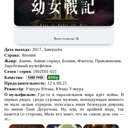
Про викингов
Про выживание
Про гангстеров
Про гонки
Про деревню
Про динозавров
Про драконов
Про животных
Всего голосов: 56
Про зомби
Про инопланетян
Дата выхода:
2017, Завершён
Про корабли и подводные
Про космос
Страна:
Япония
лодки
Жанр:
Аниме, Аниме сериал, Боевик, Фэнтези, Приключения,
Зарубежный мультфильм
Про любовь
Про маньяков и
серийных
Сезон / серия:
[S02E01-02]
убийц
Качество:
Про мафию
Про оборотней
Продолжительность:
12 x 00:25
Режиссёр:
Уэмура Ютака, Ютака Уэмура
Про пиратов
Про подростков
О мультфильме:
Где-то в параллельном мире идёт война. В
Про путешествия
во времени
Про роботов
первых рядах, среди суровых мужчин, командующая немного
не мало целым отрядом, затесалась юная белокурая девушка
по имени Таня Дегручова. Ну, или, по крайней мере, так
Про рыцарей
Про самолёты
кажется со стороны. Мало кто знает, что на самом деле она —
эт...
Про собак
Про снайперов