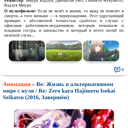
Режиссёр:
Миура Кадзуя, Джонатан Ригг, Синъити Фукумото,
Кадзуя Миура
О мультфильме:
Если не везёт в жизни, то вряд ли повезёт в
смерти, а того меньше — в перерождении. Этот удручающий
принцип с абсолютной точностью сработал в случае с
офисным работником-неудачником, которым помыкали и
младшая сестра, и начальство и который в итоге погиб по
нелепой случа...
0
Анимация
»
Re: Жизнь в альтернативном
мире с нуля / Re: Zero kara Hajimeru Isekai
Seikatsu (2016, Завершён)