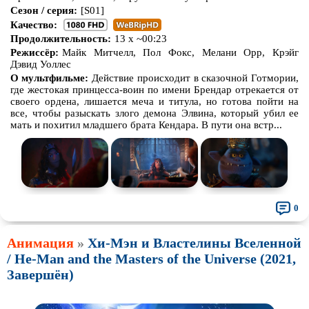
Сезон / серия:
[S01]
Качество:
Продолжительность:
13 x ~00:23
Режиссёр:
Майк Митчелл, Пол Фокс, Мелани Орр, Крэйг
Дэвид Уоллес
О мультфильме:
Действие происходит в сказочной Готмории,
где жестокая принцесса-воин по имени Брендар отрекается от
своего ордена, лишается меча и титула, но готова пойти на
все, чтобы разыскать злого демона Элвина, который убил ее
мать и похитил младшего брата Кендара. В пути она встр...
0
Анимация
»
Хи-Мэн и Властелины Вселенной
/ He-Man and the Masters of the Universe (2021,
Завершён)