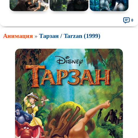
0
Анимация
»
Тарзан / Tarzan (1999)