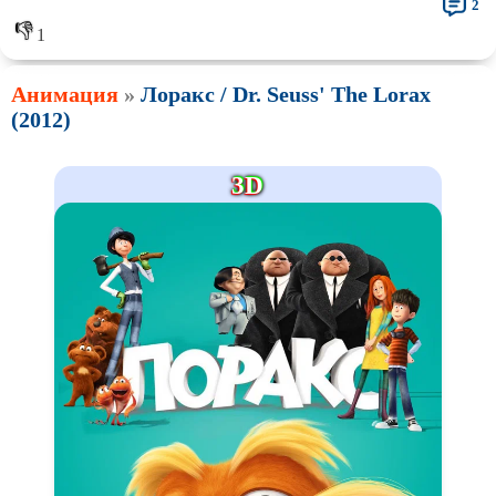
Про рыцарей
Про самолёты
2
👎
1
Про собак
Про снайперов
Про супергероев
Про танки
Анимация
»
Лоракс / Dr. Seuss' The Lorax
(2012)
Про танцы
Про тюрьму
Про футбол
Про хакеров
3D
Про хоккей и
фигурное
Про шпионов
катание
Про Юристов и
Адвокатов
Псевдо
документальный
Режиссёрская версия
Роуд-муви
Сверхспособности
Ситком
Слэшер
Стимпанк
Сцены с
обнажённой натурой
Турецкий сериал
Чёрная комедия
Экранизация
В ожидании
TeleSynch