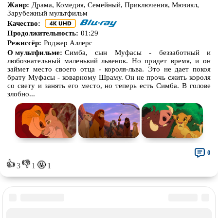
Жанр:
Драма, Комедия, Семейный, Приключения, Мюзикл,
Зарубежный мультфильм
Качество:
Продолжительность:
01:29
Режиссёр:
Роджер Аллерс
О мультфильме:
Симба, сын Муфасы - беззаботный и
любознательный маленький львенок. Но придет время, и он
займет место своего отца - короля-льва. Это не дает покоя
брату Муфасы - коварному Шраму. Он не прочь сжить короля
со свету и занять его место, но теперь есть Симба. В голове
злобно...
0
👍
👎
🤬
3
1
1