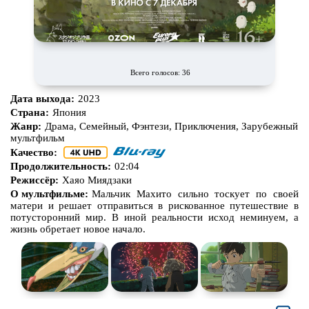
Про богов
Про богатых
Про вампиров
Про ведьм
Про викингов
Про выживание
Всего голосов: 36
Про гангстеров
Про гонки
Дата выхода:
2023
Про деревню
Про динозавров
Страна:
Япония
Жанр:
Драма, Семейный, Фэнтези, Приключения, Зарубежный
Про драконов
Про животных
мультфильм
Качество:
Про зомби
Про инопланетян
Продолжительность:
02:04
Про корабли и подводные
Про космос
Режиссёр:
Хаяо Миядзаки
лодки
О мультфильме:
Мальчик Махито сильно тоскует по своей
матери и решает отправиться в рискованное путешествие в
Про любовь
Про маньяков и
серийных
потусторонний мир. В иной реальности исход неминуем, а
убийц
жизнь обретает новое начало.
Про мафию
Про оборотней
Про пиратов
Про подростков
Про путешествия
во времени
Про роботов