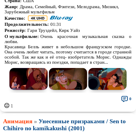
Страна:
США
Жанр:
Драма, Семейный, Фэнтези, Мелодрама, Мюзикл,
Зарубежный мультфильм
Качество:
Продолжительность:
01:31
Режиссёр:
Гари Труздейл, Кирк Уайз
О мультфильме:
Очень красочная музыкальная сказка о
любви.
Красавица Белль живет в небольшом французском городке.
Она очень любит читать, поэтому считается в городе странной
особой. Так же как и её отец- изобретатель Морис. Однажды
Морис, возвращаясь из поездки, попадает в стран...
0
😐
1
Анимация
»
Унесенные призраками / Sen to
Chihiro no kamikakushi (2001)