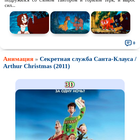
подружился со слоном Тантором и горилой Терк, и вырос
сил...
0
Анимация
»
Секретная служба Санта-Клауса /
Arthur Christmas (2011)
3D