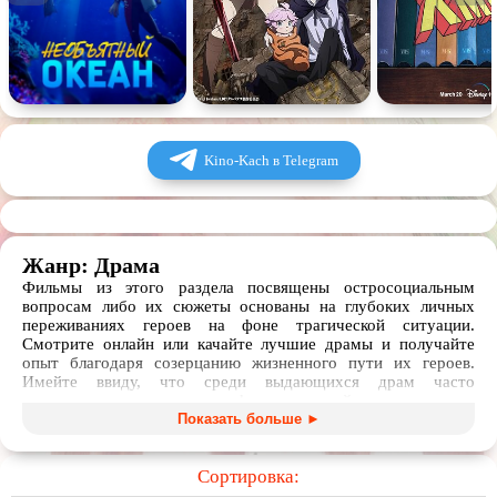
Kino-Kach в Telegram
Жанр: Драма
Фильмы из этого раздела посвящены остросоциальным
вопросам либо их сюжеты основаны на глубоких личных
переживаниях героев на фоне трагической ситуации.
Смотрите онлайн или качайте лучшие драмы и получайте
опыт благодаря созерцанию жизненного пути их героев.
Имейте ввиду, что среди выдающихся драм часто
встречаются очень тяжелые фильмы, с крайне трагическими
поворотами в сюжете либо сложно закрученным
Показать больше ►
повествованием. Такие фильмы могут быть сложны для
восприятия, но благодаря живой актерской игре и,
Сортировка:
вызывающим человеческое сочувствие сценам, стимулируют
богатый спектр эмоций и никого не оставят равнодушным.