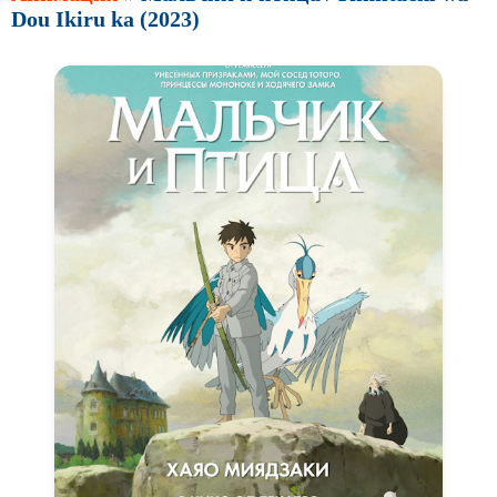
Dou Ikiru ka (2023)
Авангард и
Сюрреализм
Ангелы и Демоны
Аниме
Антиутопия
Врачи
Гении
Индийское кино
Киберпанк
Коллекция
Комикс
Маги и Волшебники
Наркотики
Новогодние
Основанное на
реальных
событиях
Параллельные миры
Перевод
Гоблина
Перевод
Кубик в Кубе
Перевод
Кураж-Бамбей
Пеплум
Подростковая
жестокость
Постапокалипсис
Призраки
Про акул
Про апокалипсис