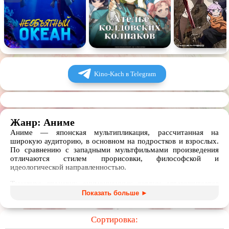
Kino-Kach в Telegram
Жанр: Аниме
Аниме — японская мультипликация, рассчитанная на
широкую аудиторию, в основном на подростков и взрослых.
По сравнению с западными мультфильмами произведения
отличаются стилем прорисовки, философской и
идеологической направленностью.
Тематика японских анимационных картин ограничивается
лишь фантазией создателей. В топе лучших аниме есть и
Показать больше ►
романтика школьной повседневности, и космические
путешествия в мире будущего с роботами и другими
научными технологиями, и приключения в параллельных
Сортировка:
вселенных полных магии и мифологических существ, и даже