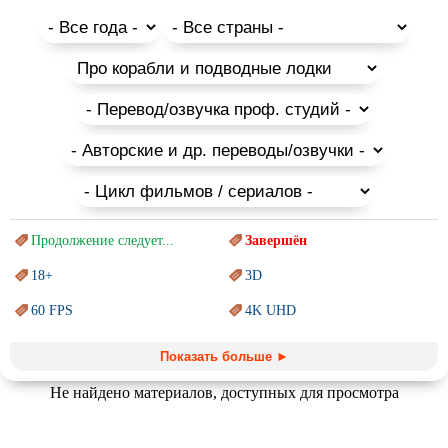
драматические исторические картины.
В данной коллекции опубликован список всех
полнометражных аниме, которые можно посмотреть онлайн
или скачать бесплатно для того, чтобы прочувствовать
богатое многообразие японских культурных традиций.
Помните о том, что это необычные, для западного зрителя,
мультфильмы и не все они подходят для просмотра с детьми,
в списке присутствует и аниме для взрослых.
Продолжение следует...
Завершён
18+
3D
60 FPS
4K UHD
Blu-Ray
BDRemux
Показать больше ►
Marvel
PIXAR
Не найдено материалов, доступных для просмотра
Sci-Fi (Научная
фантастика)
Trash (трэш) movies