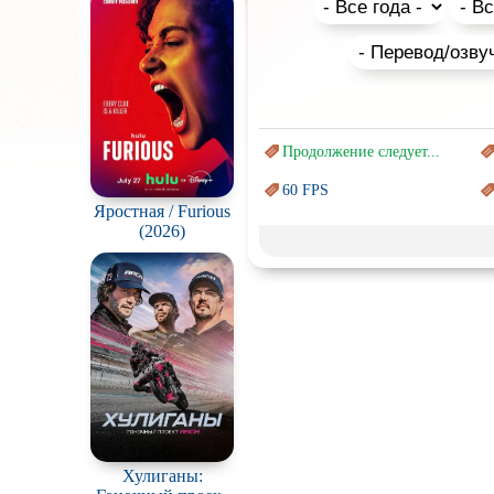
Помните о том, что это необы
детьми, в списке присутствует
Продолжение следует...
60 FPS
Яростная / Furious
Marvel
(2026)
Авангард и
Сюрреализм
Врачи
Коллекция
Новогодние
с
Перевод
Кубик в Кубе
Постапокалипсис
Хулиганы: