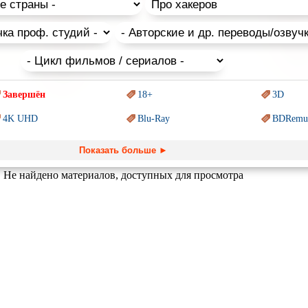
чные, для западного зрителя, мультфильмы и не все они подходят
 и аниме для взрослых.
Завершён
18+
3D
4K UHD
Blu-Ray
BDRemu
PIXAR
Sci-Fi (Научная
фантастика)
Trash (т
Показать больше ►
Ангелы и Демоны
Аниме
Антиуто
Не найдено материалов, доступных для просмотра
Гении
Индийское кино
Киберпа
Комикс
Маги и Волшебники
Наркоти
Основанное на
реальных
Параллельные миры
Перево
обытиях
Пеплум
Подрост
Перевод
Кураж-Бамбей
Призраки
Про акул
Про апо