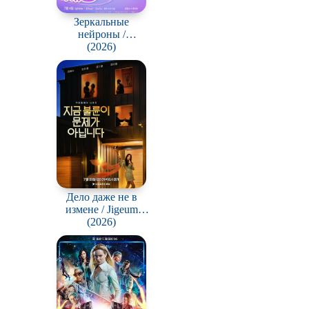
В ожидании
Зеркальные
нейроны /
Gonggapsepyo
(2026)
Дело даже не в
измене / Jigeum
bullyuni munjega
(2026)
animnida