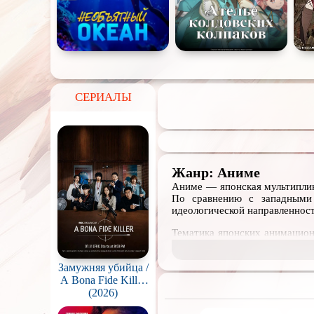
СЕРИАЛЫ
Жанр: Аниме
Аниме — японская мультиплик
По сравнению с западными 
идеологической направленнос
Тематика японских анимацион
и романтика школьной повсе
научными технологиями, и пр
Замужняя убийца /
даже драматические историче
A Bona Fide Killer
В данной коллекции опублик
(Yubunyeo killeo)
(2026)
скачать бесплатно для того