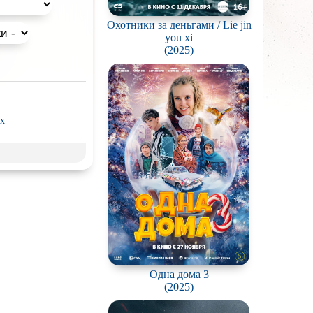
 для просмотра с
Охотники за деньгами / Lie jin
you xi
(2025)
x
рэш) movies
пия
нк
ки
д
Гоблина
ковая
жестокость
Одна дома 3
(2025)
калипсис