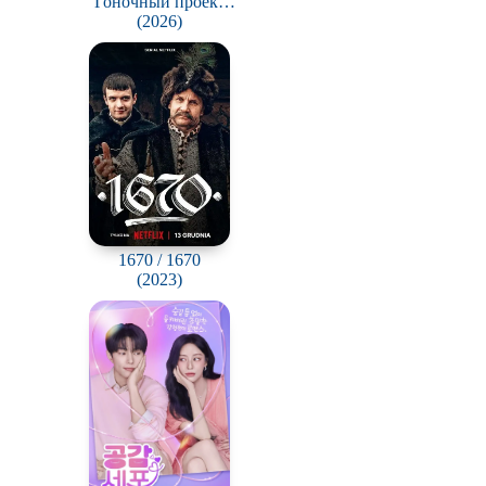
Гоночный проект
Про богов
ARCH / Hooligans:
(2026)
The ARCH Racing
Про викингов
Project
Про деревню
Про зомби
Про любовь
у
Про пиратов
1670 / 1670
Про рыцарей
(2023)
Про супергероев
Про футбол
Про Юристов и
Адвокатов
Сверхспособности
Сцены с
обнажённой
натурой