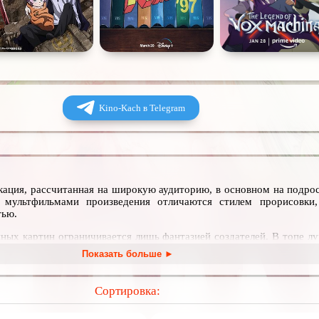
Kino-Kach в Telegram
ация, рассчитанная на широкую аудиторию, в основном на подрос
мультфильмами произведения отличаются стилем прорисовки
тью.
ных картин ограничивается лишь фантазией создателей. В топе л
дневности, и космические путешествия в мире будущего с роб
Показать больше ►
иключения в параллельных вселенных полных магии и мифологич
ские картины.
Сортировка:
ован список всех полнометражных аниме, которые можно посмот
, чтобы прочувствовать богатое многообразие японских культ