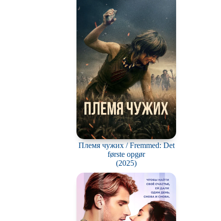
ьм
ки
вотных
мос
ротней
отов
йперов
ьму
Племя чужих / Fremmed: Det
første opgør
ионов
(2025)
ви
нк
ация