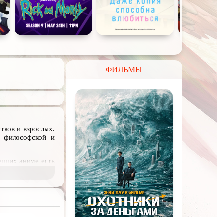
ФИЛЬМЫ
тков и взрослых.
, философской и
учших аниме есть
отами и другими
еских существ, и
реть онлайн или
урных традиций.