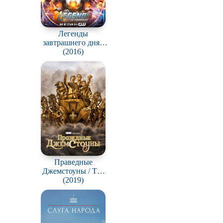
Легенды
завтрашнего дня /
DC's Legends of
(2016)
Tomorrow
Праведные
Джемстоуны / The
Righteous Gemstones
(2019)