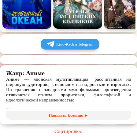
Kino-Kach в Telegram
Жанр: Аниме
Аниме — японская мультипликация, рассчитанная на
широкую аудиторию, в основном на подростков и взрослых.
По сравнению с западными мультфильмами произведения
отличаются стилем прорисовки, философской и
идеологической направленностью.
Тематика японских анимационных картин ограничивается
лишь фантазией создателей. В топе лучших аниме есть и
Показать больше ►
романтика школьной повседневности, и космические
путешествия в мире будущего с роботами и другими
научными технологиями, и приключения в параллельных
Сортировка:
вселенных полных магии и мифологических существ, и даже