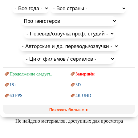
драматические исторические картины.
В данной коллекции опубликован список всех
полнометражных аниме, которые можно посмотреть онлайн
или скачать бесплатно для того, чтобы прочувствовать
богатое многообразие японских культурных традиций.
Помните о том, что это необычные, для западного зрителя,
мультфильмы и не все они подходят для просмотра с детьми,
в списке присутствует и аниме для взрослых.
Продолжение следует...
Завершён
18+
3D
60 FPS
4K UHD
Blu-Ray
BDRemux
Показать больше ►
Marvel
PIXAR
Не найдено материалов, доступных для просмотра
Sci-Fi (Научная
фантастика)
Trash (трэш) movies