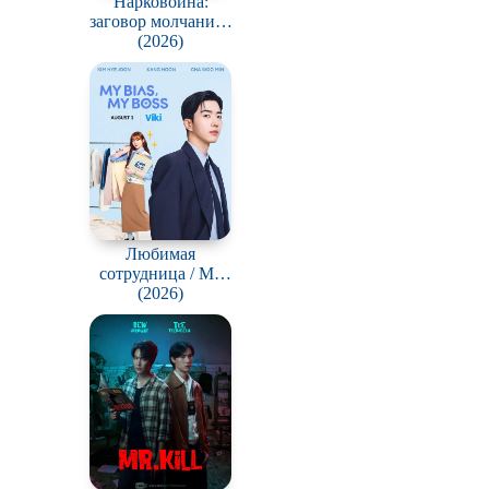
Нарковойна:
Про богов
заговор молчания /
Drug War: A
(2026)
Про викингов
Conspiracy of Silence
Про деревню
Про зомби
Про любовь
у
Про пиратов
Любимая
Про рыцарей
сотрудница / My
Bias, My Boss
(2026)
Про супергероев
(Choeaeui sawon)
Про футбол
Про Юристов и
Адвокатов
Сверхспособности
Сцены с
обнажённой
натурой