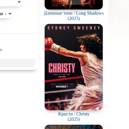
 для просмотра с
Длинные тени / Long Shadows
(2025)
x
рэш) movies
пия
нк
ки
д
Гоблина
ковая
жестокость
Кристи / Christy
(2025)
калипсис