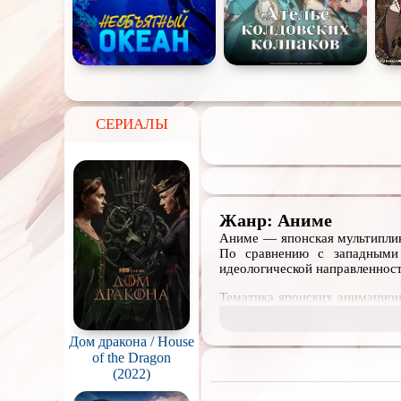
СЕРИАЛЫ
Жанр: Аниме
Аниме — японская мультиплик
По сравнению с западными 
идеологической направленнос
Тематика японских анимацион
и романтика школьной повсе
научными технологиями, и пр
Дом дракона / House
даже драматические историче
of the Dragon
В данной коллекции опублик
(2022)
скачать бесплатно для того