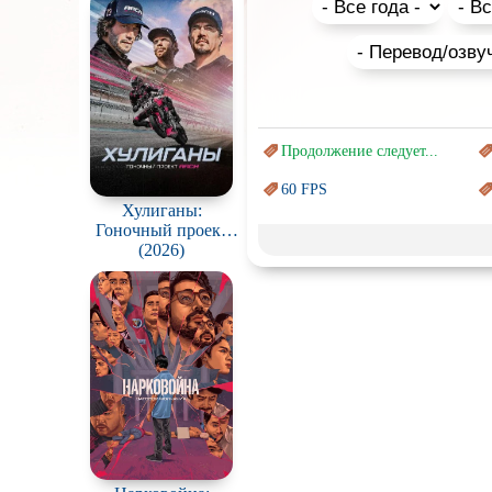
Помните о том, что это необы
детьми, в списке присутствует
Продолжение следует...
60 FPS
Хулиганы:
Marvel
Гоночный проект
ARCH / Hooligans:
(2026)
Авангард и
Сюрреализм
The ARCH Racing
Project
Врачи
Коллекция
Новогодние
с
Перевод
Кубик в Кубе
Постапокалипсис