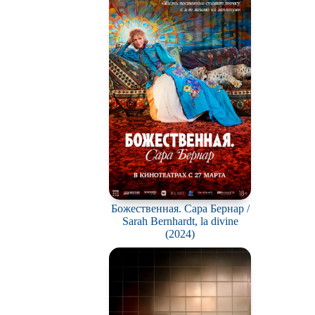
ьм
ки
вотных
мос
ротней
отов
йперов
ьму
Божественная. Сара Бернар /
Sarah Bernhardt, la divine
ионов
(2024)
ви
нк
ация