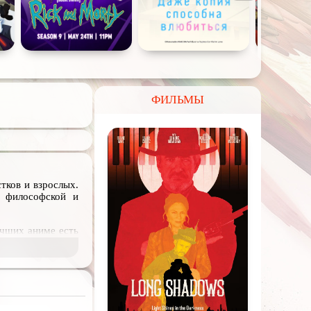
ФИЛЬМЫ
тков и взрослых.
, философской и
учших аниме есть
отами и другими
еских существ, и
реть онлайн или
урных традиций.