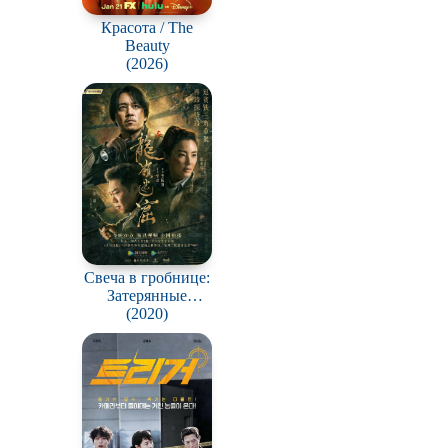
Красота / The
Beauty
(2026)
Свеча в гробнице:
Затерянные
подземелья / Long
(2020)
ling mi ku