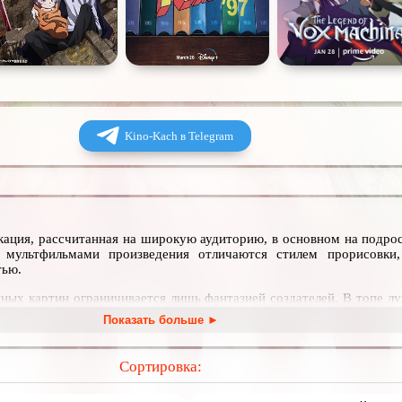
Kino-Kach в Telegram
ация, рассчитанная на широкую аудиторию, в основном на подрос
мультфильмами произведения отличаются стилем прорисовки
тью.
ных картин ограничивается лишь фантазией создателей. В топе л
дневности, и космические путешествия в мире будущего с роб
Показать больше ►
иключения в параллельных вселенных полных магии и мифологич
ские картины.
Сортировка:
ован список всех полнометражных аниме, которые можно посмот
, чтобы прочувствовать богатое многообразие японских культ