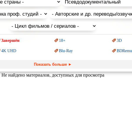
чные, для западного зрителя, мультфильмы и не все они подходят
 и аниме для взрослых.
Завершён
18+
3D
4K UHD
Blu-Ray
BDRemu
PIXAR
Sci-Fi (Научная
фантастика)
Trash (т
Показать больше ►
Ангелы и Демоны
Аниме
Антиуто
Не найдено материалов, доступных для просмотра
Гении
Индийское кино
Киберпа
Комикс
Маги и Волшебники
Наркоти
Основанное на
реальных
Параллельные миры
Перево
обытиях
Пеплум
Подрост
Перевод
Кураж-Бамбей
Призраки
Про акул
Про апо