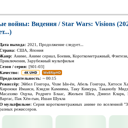
🎓

😢
😕
💩
🤬
🤯
😐
🍅
😵‍💫
0
0
0
0
0
0
0
0
0
0
ые войны: Видения / Star Wars: Visions (20
...)
Дата выхода:
2021, Продолжение следует...
Страна:
США, Япония
Жанр:
Аниме, Аниме сериал, Боевик, Короткометражный, Фэнтези,
Приключения, Зарубежный мультфильм
Сезон / серия:
[S01-03]
Качество:
Продолжительность:
~ 00:15
Режиссёр:
Эйбел Гонгора, Чхве Ын-ён, Абель Гонгора, Хитоси Х
Хироюки Имаиси, Кэндзи Камияма, Таку Кимура, Таканобу Мидз
Масахико Оцука, Родриго Блаас, Жюльен Шен, Дэниэл Кларк, 
Варгас, Пак Хён-гын, Ишан Шукла
О мультфильме:
Серия короткометражных аниме по вселенной "З
разных режиссеров.