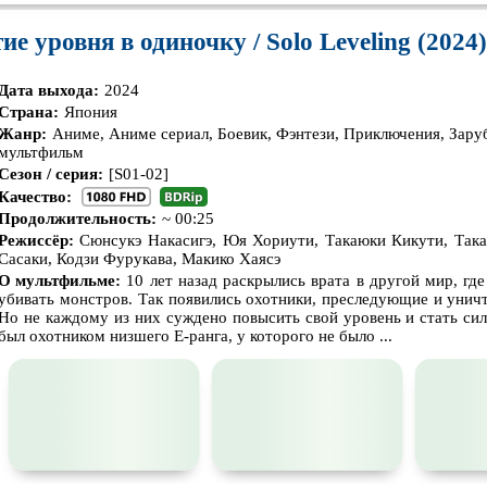
ие уровня в одиночку / Solo Leveling (2024)
Дата выхода:
2024
Страна:
Япония
Жанр:
Аниме, Аниме сериал, Боевик, Фэнтези, Приключения, Зар
мультфильм
Сезон / серия:
[S01-02]
Качество:
Продолжительность:
~ 00:25
Режиссёр:
Сюнсукэ Накасигэ, Юя Хориути, Такаюки Кикути, Така
Сасаки, Кодзи Фурукава, Макико Хаясэ
О мультфильме:
10 лет назад раскрылись врата в другой мир, гд
убивать монстров. Так появились охотники, преследующие и уни
Но не каждому из них суждено повысить свой уровень и стать си
был охотником низшего E-ранга, у которого не было ...