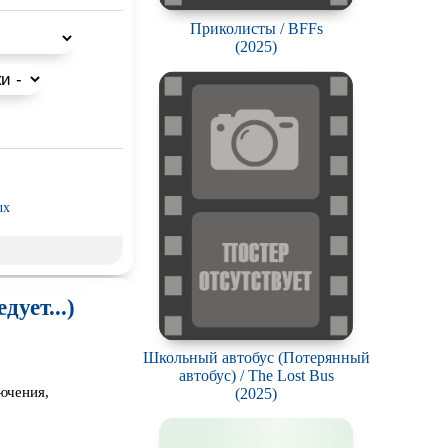
 для просмотра с
Приколисты / BFFs
(2025)
ux
трэш) movies
опия
ует...)
анк
Школьный автобус (Потерянный
ики
автобус) / The Lost Bus
ючения,
(2025)
д
Гоблина
тковая
жестокость