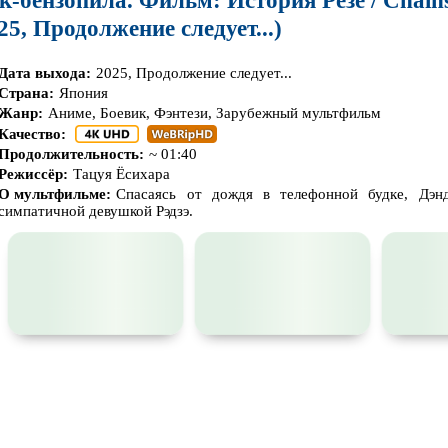
к-бензопила. Фильм: История Резе / Chai
25, Продолжение следует...)
Дата выхода:
2025, Продолжение следует...
Страна:
Япония
Жанр:
Аниме, Боевик, Фэнтези, Зарубежный мультфильм
Качество:
Продолжительность:
~ 01:40
Режиссёр:
Тацуя Ёсихара
О мультфильме:
Спасаясь от дождя в телефонной будке, Дэн
симпатичной девушкой Рэдзэ.
🎓

😢
😕
💩
🤬
🤯
😐
🍅
😵‍💫
0
0
0
0
0
0
0
0
0
0