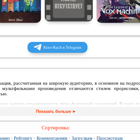
Kino-Kach в Telegram
ация, рассчитанная на широкую аудиторию, в основном на подрос
мультфильмами произведения отличаются стилем прорисовки
тью.
ных картин ограничивается лишь фантазией создателей. В топе л
дневности, и космические путешествия в мире будущего с роб
Показать больше ►
иключения в параллельных вселенных полных магии и мифологич
ские картины.
Сортировка:
ован список всех полнометражных аниме, которые можно посмот
, чтобы прочувствовать богатое многообразие японских культ
анию
·
Рейтингу
·
Комментариям
·
Загрузкам
·
Просмотрам