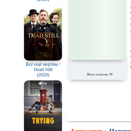
Сверхспособности
Сцены с
обнажённой
натурой
В ожидании
Всё ещё мертвы /
Dead Still
(2020)
Всего голосов: 39
👍
👎
🔥
🤣
😱

0
0
0
0
0
»