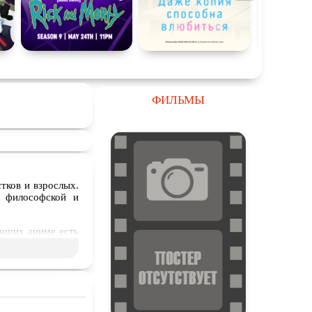
ФИЛЬМЫ
тков и взрослых.
, философской и
учших аниме есть
отами и другими
еских существ, и
реть онлайн или
урных традиций.