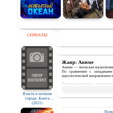
СЕРИАЛЫ
Жанр: Аниме
Аниме — японская мультиплик
По сравнению с западными 
идеологической направленнос
Тематика японских анимацион
и романтика школьной повсе
научными технологиями, и пр
Власть в ночном
даже драматические историче
городе. Книга
третья: Юность
(2021)
В данной коллекции опублик
Кэнена / Power
скачать бесплатно для того
Назв
Book III: Raising