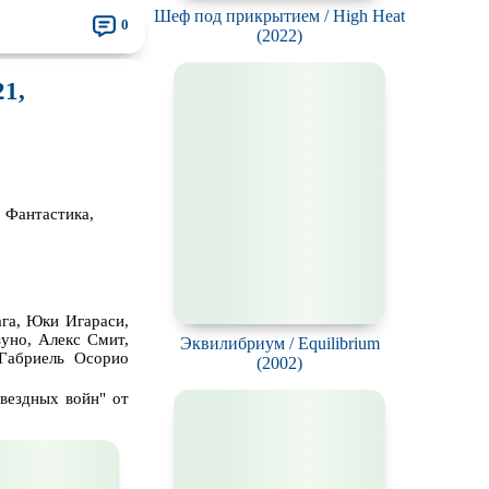
Шеф под прикрытием / High Heat
0
(2022)
21,
 Фантастика,
ага, Юки Игараси,
уно, Алекс Смит,
Эквилибриум / Equilibrium
Габриель Осорио
(2002)
вездных войн" от