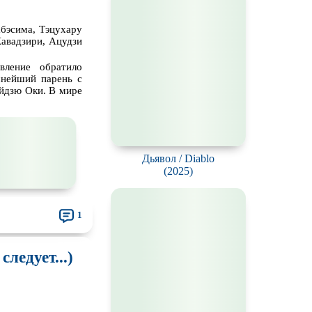
калипсис
бэсима, Тэцухару
Кавадзири, Ацудзи
ьм
вление обратило
нки
мнейший парень с
айдзю Оки. В мире
вотных
мос
ротней
Дьявол / Diablo
(2025)
отов
йперов
1
рьму
ледует...)
ионов
ви