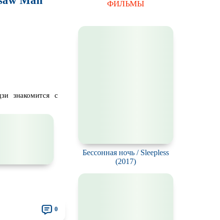
nsaw Man
ФИЛЬМЫ
дзи знакомится с
Бессонная ночь / Sleepless
(2017)
0