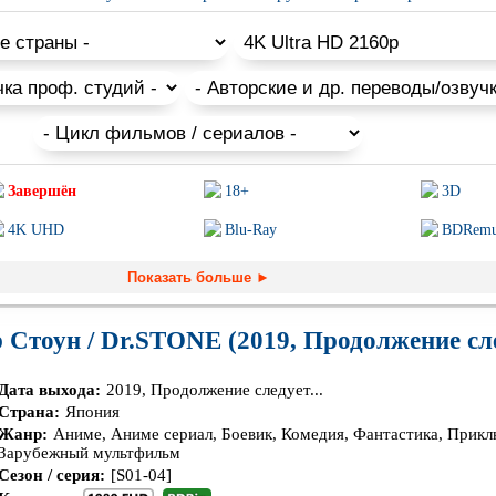
чные, для западного зрителя, мультфильмы и не все они подходят
 и аниме для взрослых.
Завершён
18+
3D
4K UHD
Blu-Ray
BDRem
PIXAR
Sci-Fi (Научная
Trash (
Показать больше ►
фантастика)
Ангелы и Демоны
Аниме
Антиут
 Стоун / Dr.STONE (2019, Продолжение след
Гении
Индийское кино
Киберп
Дата выхода:
2019, Продолжение следует...
Комикс
Маги и Волшебники
Наркот
Страна:
Япония
Жанр:
Аниме, Аниме сериал, Боевик, Комедия, Фантастика, Прикл
Основанное на
реальных
Параллельные миры
Перево
Зарубежный мультфильм
обытиях
Сезон / серия:
[S01-04]
Пеплум
Подрос
Перевод
Кураж-Бамбей