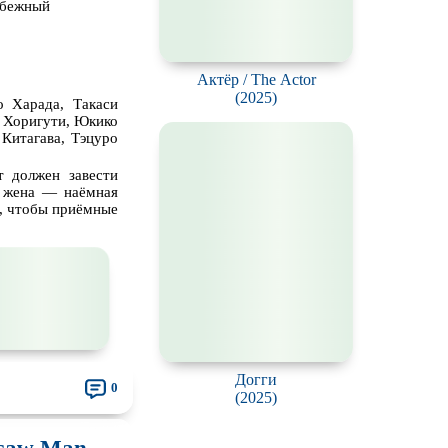
убежный
нк
зация
Актёр / The Actor
(2025)
о Харада, Такаси
и Хоригути, Юкико
Китагава, Тэцуро
т должен завести
я жена — наёмная
т, чтобы приёмные
Догги
0
(2025)