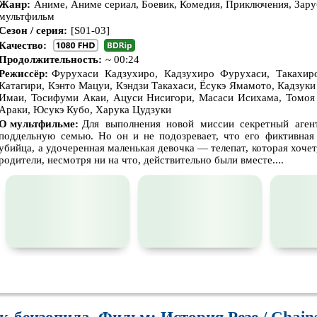
Жанр:
Аниме, Аниме сериал, Боевик, Комедия, Приключения, Зар
Ситком
Слэшер
Стимпа
мультфильм
Сезон / серия:
Турецкий сериал
[S01-03]
Чёрная комедия
Экрани
Качество:
Продолжительность:
~ 00:24
TeleSynch
CAMRip
Режиссёр:
Фурухаси Кадзухиро, Кадзухиро Фурухаси, Такахир
Катагири, Кэнто Мацуи, Кэндзи Такахаси, Ёсукэ Ямамото, Кадзук
Имаи, Тосифуми Акаи, Ацуси Нисигори, Масаси Исихама, Томоя 
Араки, Юсукэ Кубо, Харука Цудзуки
О мультфильме:
Для выполнения новой миссии секретный аген
поддельную семью. Но он и не подозревает, что его фиктивна
убийца, а удочеренная маленькая девочка — телепат, которая хоче
родители, несмотря ни на что, действительно были вместе....
🎓

😢
😕
💩
🤬
🤯
😐
🍅
😵‍💫
0
0
0
0
0
0
0
0
0
0