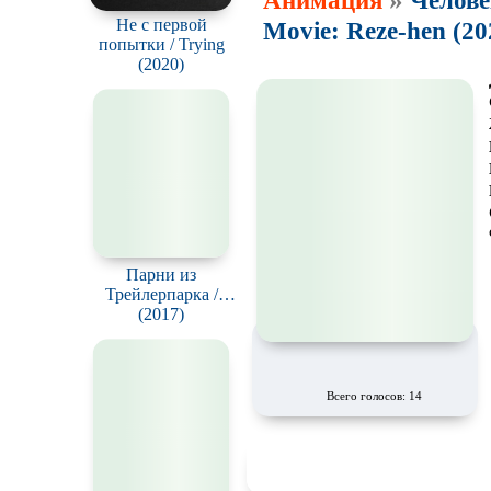
Анимация
Челове
Не с первой
Movie: Reze-hen (20
попытки / Trying
(2020)
Парни из
Трейлерпарка /
Trailer Park Boys
(2017)
Всего голосов: 14
👍
👎
🔥
🤣
😱

0
0
0
0
0