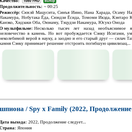
Качество:
Продолжительность:
~ 00:25
Призраки
Про акул
Про апо
Режиссёр:
Сюхэй Мацусита, Синъя Иино, Нана Харада, Осаму На
Накамура, Нобутака Ёда, Сюндзи Ёсида, Томоми Икэда, Кэнтаро 
Про богатых
Про вампиров
Про вед
Канэко, Хидэаки Оба, Оюнаму, Тэцудзи Накамура, Юсукэ Онода
О мультфильме:
Несколько тысяч лет назад необъяснимое я
Про выживание
Про гангстеров
Про го
человечество в камень. Но вот пробуждается Сэнку Исигами, у
неколебимой верой в науку, а заодно и его старый друг — силач Т
Про динозавров
Про драконов
Про жи
камня Сэнку принимает решение отстроить погибшую цивилизац...
Про инопланетян
Про корабли и подводные
Про кос
лодки
Про маньяков и
серийных
Про мафию
Про обо
бийц
Про подростков
Про путешествия
во
Про роб
времени
🎓

😢
😕
💩
🤬
🤯
😐
🍅
😵‍💫
Про самолёты
Про собак
Про сна
0
0
0
0
0
0
0
0
0
0
Про танки
Про танцы
Про тю
шпиона / Spy x Family (2022, Продолжение с
Про хакеров
Про хоккей и
фигурное
Про шп
катание
Дата выхода:
2022, Продолжение следует...
Псевдо
документальный
Режиссёрская версия
Роуд-му
Страна:
Япония