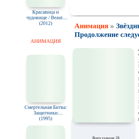
👍
👎
🔥
🤣
😱

0
0
0
0
0
Красавица и
чудовище / Beauty
and the Beast
(2012)
»
Анимация
Звёздн
Продолжение следует
АНИМАЦИЯ
Смертельная Битва:
Защитники
Империи / Mortal
(1995)
Kombat: Defenders
of the Realm
Всего голосов: 28