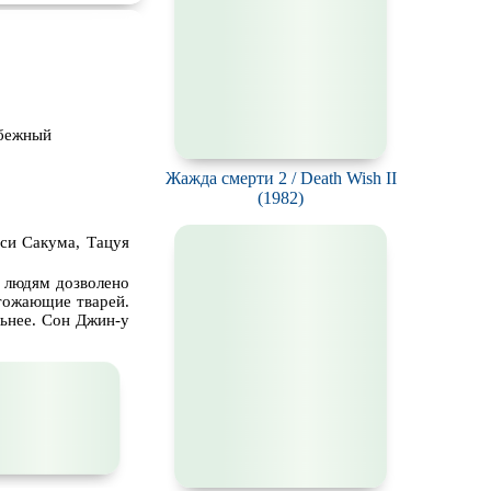
убежный
Жажда смерти 2 / Death Wish II
(1982)
си Сакума, Тацуя
е людям дозволено
чтожающие тварей.
льнее. Сон Джин-у