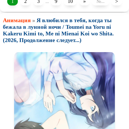
1
2
3
9
10
»
>
...
Авангард и
Сюрреализм
Ангелы и Демоны
Анимация
»
Я влюбился в тебя, когда ты
Аниме
Антиутопия
бежала в лунной ночи / Toumei na Yoru ni
Врачи
Гении
Kakeru Kimi to, Me ni Mienai Koi wo Shita.
(2026, Продолжение следует...)
Индийское кино
Киберпанк
Коллекция
Комикс
Маги и Волшебники
Наркотики
Новогодние
Основанное на
реальных
событиях
Параллельные миры
Перевод
Гоблина
Перевод
Кубик в Кубе
Перевод
Кураж-Бамбей
Пеплум
Подростковая
жестокость
Постапокалипсис
Призраки
Про акул
Про апокалипсис