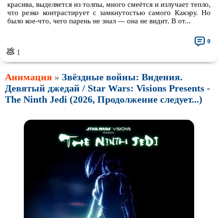
Про рыцарей
Про самолёты
красива, выделяется из толпы, много смеётся и излучает тепло,
что резко контрастирует с замкнутостью самого Какэру. Но
Про собак
Про снайперов
было кое-что, чего парень не знал — она не видит. В от...
Про супергероев
Про танки
0
💩
1
Про танцы
Про тюрьму
Про футбол
Про хакеров
Анимация
»
Звёздные войны: Видения.
Девятый джедай / Star Wars: Visions Presents -
Про хоккей и
фигурное
Про шпионов
катание
The Ninth Jedi (2026, Продолжение следует...)
Про Юристов и
Адвокатов
Псевдо
документальный
Режиссёрская версия
Роуд-муви
Сверхспособности
Ситком
Слэшер
Стимпанк
Сцены с
обнажённой натурой
Турецкий сериал
Чёрная комедия
Экранизация
В ожидании
TeleSynch