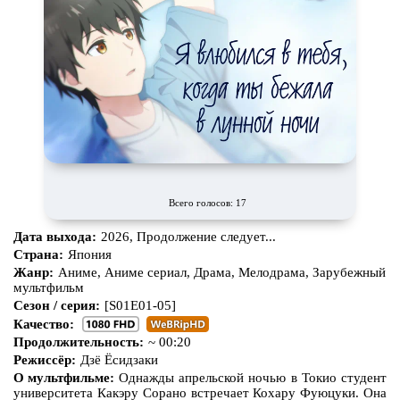
Про богов
Про богатых
Про вампиров
Про ведьм
Про викингов
Про выживание
Про гангстеров
Про гонки
Про деревню
Про динозавров
Про драконов
Про животных
Про зомби
Про инопланетян
Всего голосов: 17
Про корабли и подводные
Про космос
Дата выхода:
2026, Продолжение следует...
лодки
Страна:
Япония
Про любовь
Про маньяков и
серийных
Жанр:
Аниме, Аниме сериал, Драма, Мелодрама, Зарубежный
убийц
мультфильм
Сезон / серия:
[S01E01-05]
Про мафию
Про оборотней
Качество:
Про пиратов
Про подростков
Продолжительность:
~ 00:20
Режиссёр:
Дзё Ёсидзаки
Про путешествия
во времени
Про роботов
О мультфильме:
Однажды апрельской ночью в Токио студент
университета Какэру Сорано встречает Кохару Фуюцуки. Она