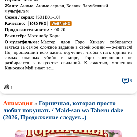
Жанр:
Аниме, Аниме сериал, Боевик, Зарубежный
мультфильм
Сезон / серия:
[S01E01-10]
Качество:
Продолжительность:
~ 00:20
Режиссёр:
Мотонобу Хори
О мультфильме:
Мастер ядов Гэро Хикару собирается
взяться за самое сложное задание в своей жизни — жениться!
Но, прошедший всю жизнь обучение, чтобы стать одним из
самых опасных убийц в мире, Гэро совершенно не
разбирается в искусстве свиданий. К счастью, мошенник
Киносаки Мэй знает вс...
0
💩
1
Анимация
»
Горничная, которая просто
любит покушать / Maid-san wa Taberu dake
(2026, Продолжение следует...)