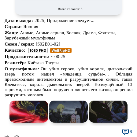
Всего голосов: 8
Дата выхода:
2025, Продолжение следует...
Страна:
Япония
Жанр:
Аниме, Аниме сериал, Боевик, Драма, Фэнтези,
Зарубежный мультфильм
Сезон / серия:
[S02E01-02]
Качество:
Продолжительность:
~ 00:25
Режиссёр:
Киётака Тагути
О мультфильме:
Он убил героев, убил короля, дьявольский
зверь потом нашел «младенца судьбы»... Обладая
превосходным интеллектом и разрушительной силой, таков
Клеватесс, король дьявольских зверей. Возмущённый 13
героями, которым было поручено лишить его жизни, он решил
разрушить человеч...
0