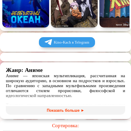
Kino-Kach в Telegram
Жанр: Аниме
Аниме — японская мультипликация, рассчитанная на
широкую аудиторию, в основном на подростков и взрослых.
По сравнению с западными мультфильмами произведения
отличаются стилем прорисовки, философской и
идеологической направленностью.
Тематика японских анимационных картин ограничивается
лишь фантазией создателей. В топе лучших аниме есть и
Показать больше ►
романтика школьной повседневности, и космические
путешествия в мире будущего с роботами и другими
научными технологиями, и приключения в параллельных
Сортировка:
вселенных полных магии и мифологических существ, и даже