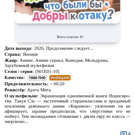
Всего голосов: 45
Дата выхода:
2026, Продолжение следует...
Страна:
Япония
Жанр:
Аниме, Аниме сериал, Комедия, Мелодрама,
Зарубежный мультфильм
Сезон / серия:
[S01E01-10]
Качество:
Продолжительность:
~ 00:20
Режиссёр:
Арата Мита
О мультфильме:
Экранизация одноименной манги Норисиро-
тян. Такуя Сэо — застенчивый старшеклассник и преданный
поклонник девчачьего аниме «Кирамон»: увлечение он не
афиширует, заранее предполагая, что сверстники его не
поймут. Тем неожиданнее сближение с двумя гяру из класса —
энергично...
0