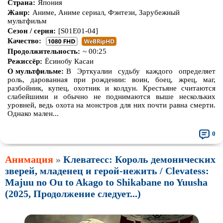
Страна:
Япония
Жанр:
Аниме, Аниме сериал, Фэнтези, Зарубежный
мультфильм
Сезон / серия:
[S01E01-04]
Качество:
Продолжительность:
~ 00:25
Режиссёр:
Ёсинобу Касаи
О мультфильме:
В Эрткуалии судьбу каждого определяет
роль, дарованная при рождении: воин, боец, жрец, маг,
разбойник, купец, охотник и колдун. Крестьяне считаются
слабейшими и обычно не поднимаются выше нескольких
уровней, ведь охота на монстров для них почти равна смерти.
Однако мален...
0
Анимация
»
Клеватесс: Король демонических
зверей, младенец и герой-нежить / Clevatess:
Majuu no Ou to Akago to Shikabane no Yuusha
(2025, Продолжение следует...)