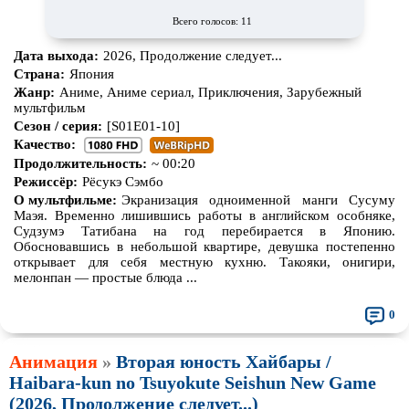
Всего голосов: 11
Дата выхода:
2026, Продолжение следует...
Страна:
Япония
Жанр:
Аниме, Аниме сериал, Приключения, Зарубежный
мультфильм
Сезон / серия:
[S01E01-10]
Качество:
Продолжительность:
~ 00:20
Режиссёр:
Рёсукэ Сэмбо
О мультфильме:
Экранизация одноименной манги Сусуму
Маэя. Временно лишившись работы в английском особняке,
Судзумэ Татибана на год перебирается в Японию.
Обосновавшись в небольшой квартире, девушка постепенно
открывает для себя местную кухню. Такояки, онигири,
мелонпан — простые блюда ...
0
Анимация
»
Вторая юность Хайбары /
Haibara-kun no Tsuyokute Seishun New Game
(2026, Продолжение следует...)