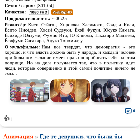
Сезон / серия:
[S01-04]
Качество:
Продолжительность:
~ 00:25
Режиссёр:
Киси Сэйдзи, Хироюки Хасимото, Сэидзи Киси,
Ёсито Нисёдзи, Хосэй Судзуки, Ёхэй Фукуи, Юсукэ Камата,
Ёсихидэ Юдзуми, Фумио Ито, Ю Киномэ, Такахиро Мадзима,
Ёсифуми Сасахара, Ацуко Тономидзу
О мультфильме:
Нам все твердят, что демократия - это
хорошо, и что власть должна быть у народа, и каждый человек
при большом желании имеет право попробовать себя на этом
поприще. Но на деле получается так, что в политику идут
люди, которые совершенно в этой самой политике ничего не
смы...
0
👍
1
Анимация
»
Где те девушки, что были бы