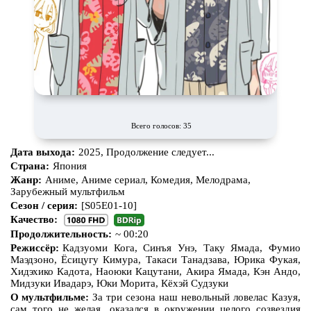
Всего голосов: 35
Дата выхода:
2025, Продолжение следует...
Страна:
Япония
Жанр:
Аниме, Аниме сериал, Комедия, Мелодрама,
Зарубежный мультфильм
Сезон / серия:
[S05E01-10]
Качество:
Продолжительность:
~ 00:20
Режиссёр:
Кадзуоми Кога, Синъя Унэ, Таку Ямада, Фумио
Маэдзоно, Ёсицугу Кимура, Такаси Танадзава, Юрика Фукая,
Хидэхико Кадота, Наоюки Кацутани, Акира Ямада, Кэн Андо,
Мидзуки Ивадарэ, Юки Морита, Кёхэй Судзуки
О мультфильме:
За три сезона наш невольный ловелас Казуя,
сам того не желая, оказался в окружении целого созвездия