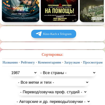
Спектакль
Сказка
Немое кино
Для взрослых
Kino-Kach в Telegram
Сортировка:
Названию
·
Рейтингу
·
Комментариям
·
Загрузкам
·
Просмотрам