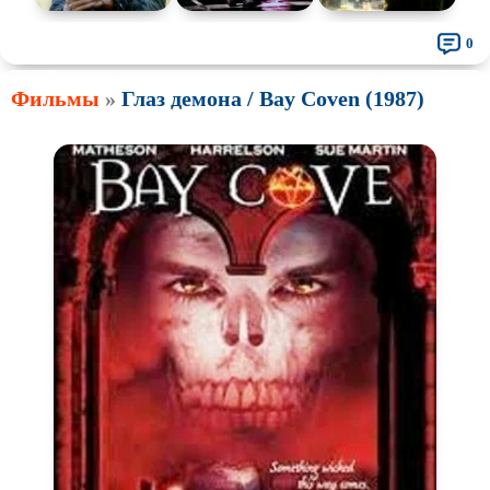
0
Фильмы
»
Глаз демона / Bay Coven (1987)