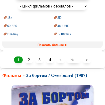
18+
3D
60 FPS
4K UHD
Blu-Ray
BDRemux
Marvel
PIXAR
Показать больше ►
Sci-Fi (Научная
фантастика)
Trash (трэш) movies
Авангард и
Сюрреализм
Ангелы и Демоны
1
2
3
4
»
>
Аниме
Антиутопия
Фильмы
»
За бортом / Overboard (1987)
Врачи
Гении
Индийское кино
Киберпанк
Коллекция
Комикс
Маги и Волшебники
Наркотики