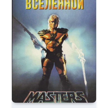
Режиссёрская версия
Роуд-муви
Сверхспособности
Ситком
Слэшер
Стимпанк
Сцены с
обнажённой натурой
Турецкий сериал
Чёрная комедия
Экранизация
В ожидании
TeleSynch
CAMRip