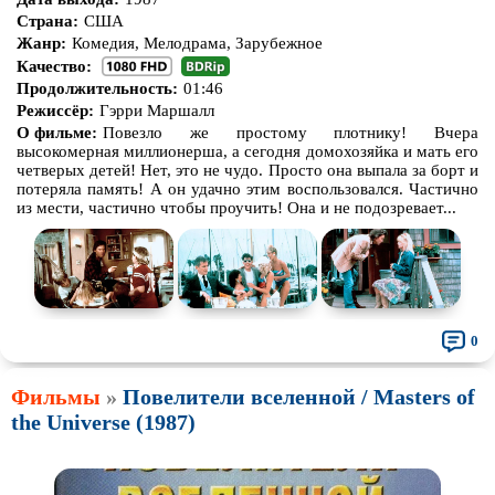
Страна:
США
Про корабли и подводные
Про космос
Жанр:
Комедия, Мелодрама, Зарубежное
лодки
Качество:
Про любовь
Про маньяков и
серийных
Продолжительность:
01:46
убийц
Режиссёр:
Гэрри Маршалл
Про мафию
Про оборотней
О фильме:
Повезло же простому плотнику! Вчера
высокомерная миллионерша, а сегодня домохозяйка и мать его
Про пиратов
Про подростков
четверых детей! Нет, это не чудо. Просто она выпала за борт и
потеряла память! А он удачно этим воспользовался. Частично
Про путешествия
во времени
Про роботов
из мести, частично чтобы проучить! Она и не подозревает...
Про рыцарей
Про самолёты
Про собак
Про снайперов
Про супергероев
Про танки
0
Про танцы
Про тюрьму
Фильмы
»
Повелители вселенной / Masters of
Про футбол
Про хакеров
the Universe (1987)
Про хоккей и
фигурное
Про шпионов
катание
Про Юристов и
Адвокатов
Псевдо
документальный