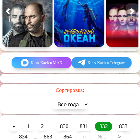
Kino-Kach в MAX
Kino-Kach в Telegram
Сортировка:
«
1
2
830
831
832
833
...
834
863
864
»
>
...