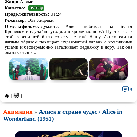
Жанр:
Аниме
Качество:
Продолжительность:
01:24
Режиссёр:
Оба Хидэаки
О мультфильме:
Думаете, Алиса побежала за Белым
Кроликом и случайно угодила в кроличью нору? Ну что вы, в
этой версии всё было совсем не так! Нашу Алису самым
наглым образом похищает чудаковатый парень с кроличьими
ушами и бесцеремонно заталкивает бедняжку в нору. Так она
оказывается в...
0
🔥
🤣
1
1
Анимация
»
Алиса в стране чудес / Alice in
Wonderland (1951)