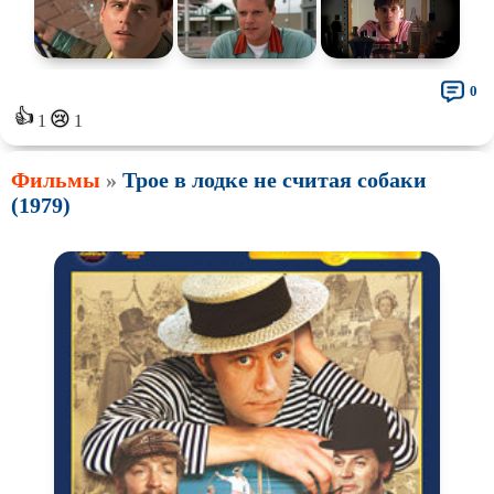
0
👍
😢
1
1
Фильмы
»
Трое в лодке не считая собаки
(1979)