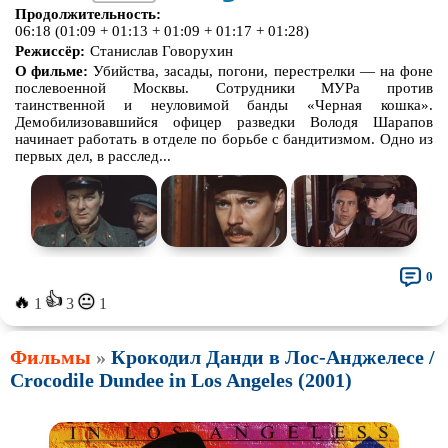
Продолжительность:
06:18 (01:09 + 01:13 + 01:09 + 01:17 + 01:28)
Режиссёр:
Станислав Говорухин
О фильме:
Убийства, засады, погони, перестрелки — на фоне
послевоенной Москвы. Сотрудники МУРа против
таинственной и неуловимой банды «Черная кошка».
Демобилизовавшийся офицер разведки Володя Шарапов
начинает работать в отделе по борьбе с бандитизмом. Одно из
первых дел, в расслед...
0
👍
🔥
😐
1
3
1
Фильмы
»
Крокодил Данди в Лос-Анджелесе /
Crocodile Dundee in Los Angeles (2001)