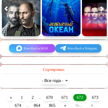
Kino-Kach в MAX
Kino-Kach в Telegram
Сортировка:
«
1
2
670
671
672
673
...
674
864
865
»
>
...