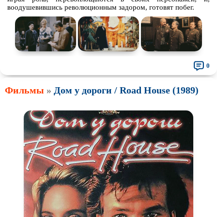
воодушевившись революционным задором, готовят побег.
0
Фильмы
»
Дом у дороги / Road House (1989)