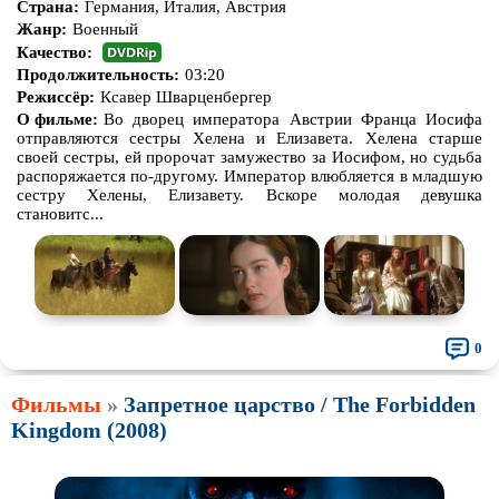
Страна:
Германия, Италия, Австрия
Жанр:
Военный
Качество:
Продолжительность:
03:20
Режиссёр:
Ксавер Шварценбергер
О фильме:
Во дворец императора Австрии Франца Иосифа
отправляются сестры Хелена и Елизавета. Хелена старше
своей сестры, ей пророчат замужество за Иосифом, но судьба
распоряжается по-другому. Император влюбляется в младшую
сестру Хелены, Елизавету. Вскоре молодая девушка
становитс...
0
Фильмы
»
Запретное царство / The Forbidden
Kingdom (2008)