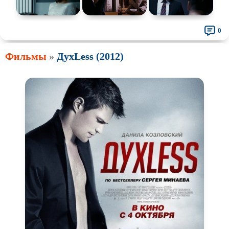
0
Фильмы
»
ДухLess (2012)